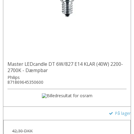
Master LEDcandle DT 6W/827 E14 KLAR (40W) 2200-
2700K - Dæmpbar
Philips
871869645350600
På lager
42,30 DKK