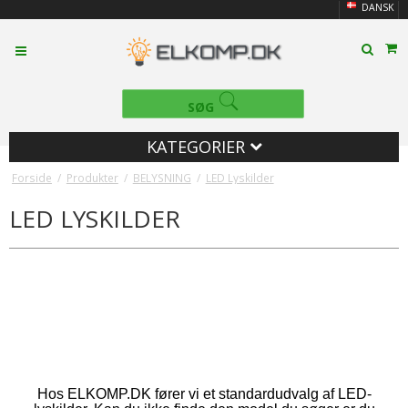
DANSK
SØG
KATEGORIER
Forside
/
Produkter
/
BELYSNING
/
LED Lyskilder
LED LYSKILDER
Hos ELKOMP.DK fører vi et standardudvalg af LED-