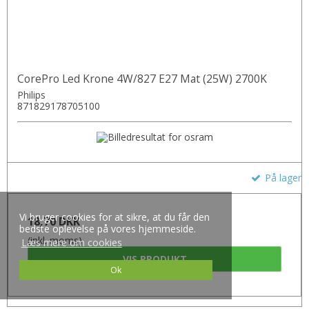
CorePro Led Krone 4W/827 E27 Mat (25W) 2700K
Philips
871829178705100
På lager
Vi bruger cookies for at sikre, at du får den
18,70 DKK
bedste oplevelse på vores hjemmeside.
(inkl. moms)
Læs mere om cookies
VIS PRODUKT
Ok