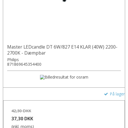
Master LEDcandle DT 6W/827 E14 KLAR (40W) 2200-
2700K - Dæmpbar
Philips
871869645354400
På lager
42,30 DKK
37,30 DKK
(inkl. moms)