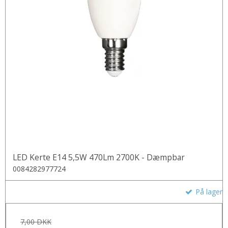
LED Kerte E14 5,5W 470Lm 2700K - Dæmpbar
0084282977724
På lager
7,00 DKK