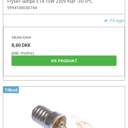
Fryser-lampe E14 15W 230V Klar -30-0°C
5994100030744
På lager
18,60 DKK
8,60 DKK
(inkl. moms)
VIS PRODUKT
Tilbud