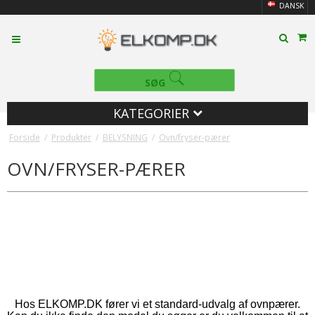
DANSK
SØG
KATEGORIER
Forside
/
Produkter
/
BELYSNING
/
Ovn/fryser-pærer
OVN/FRYSER-PÆRER
Hos ELKOMP.DK fører vi et standard-udvalg af ovnpærer.