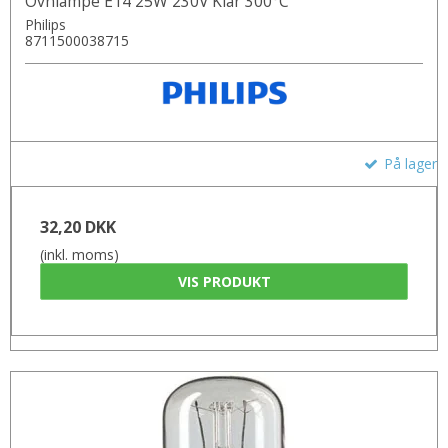
Ovnlampe E14 25W 230V Klar 300°C
Philips
8711500038715
På lager
32,20 DKK
(inkl. moms)
VIS PRODUKT