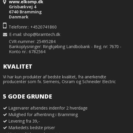
www.elkomp.dk
Grisbækvej 4
6740 Bramming
Danmark
Telefonnr.: +4520741860
E-mail
:
shop@bramtech.dk
CVR-nummer: 25495284
Bankoplysninger: Ringkjøbing Landbobank - Reg. nr: 7670 -
Konto nr.: 6782564
KVALITET
Vi har kun produkter af bedste kvalitet, fra anerkendte
producenter som fx. Siemens, Osram og Schneider Electric
5 GODE GRUNDE
Lagervarer afsendes indenfor 2 hverdage
Mulighed for afhentning i Bramming
Levering fra 39,-
Markedets bedste priser