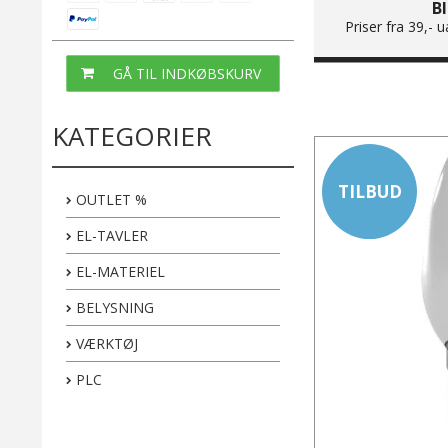
B
Priser fra 39,-
GÅ TIL INDKØBSKURV
KATEGORIER
TILBUD
OUTLET %
EL-TAVLER
EL-MATERIEL
BELYSNING
VÆRKTØJ
PLC