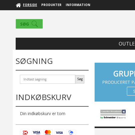
FORSIDE
PRODUKTER
INFORMATION
SØG
OUTLE
SØGNING
GRUP
Søg
PRODUCERET PÅ
INDKØBSKURV
Din indkøbskurv er tom