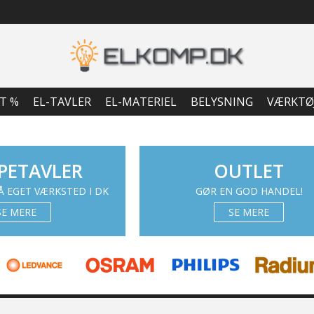
T %
EL-TAVLER
EL-MATERIEL
BELYSNING
VÆRKTØ
PETAVLER
OUTLET
 EGET VÆRKSTED I DK
GØR EN GOD HANDEL!
SE MERE
SE MERE