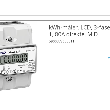
kWh-måler, LCD, 3-faset
1, 80A direkte, MID
5900378653011