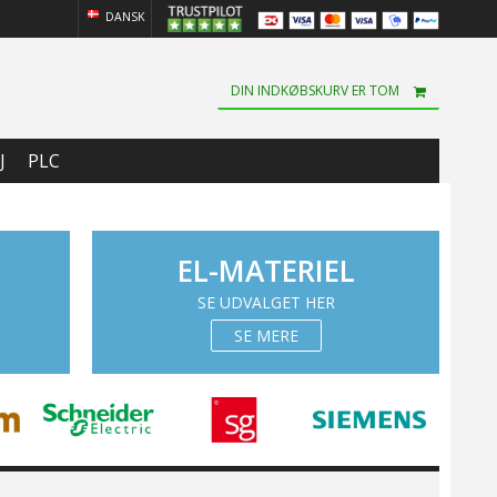
DANSK
DIN INDKØBSKURV ER TOM
J
PLC
EL-MATERIEL
SE UDVALGET HER
SE MERE