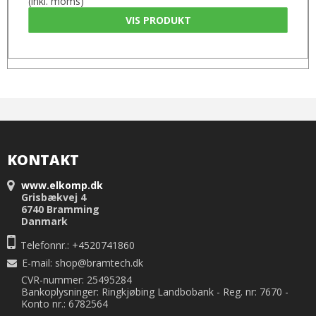
(inkl. moms)
VIS PRODUKT
KONTAKT
www.elkomp.dk
Grisbækvej 4
6740 Bramming
Danmark
Telefonnr.: +4520741860
E-mail
:
shop@bramtech.dk
CVR-nummer: 25495284
Bankoplysninger: Ringkjøbing Landbobank - Reg. nr: 7670 -
Konto nr.: 6782564