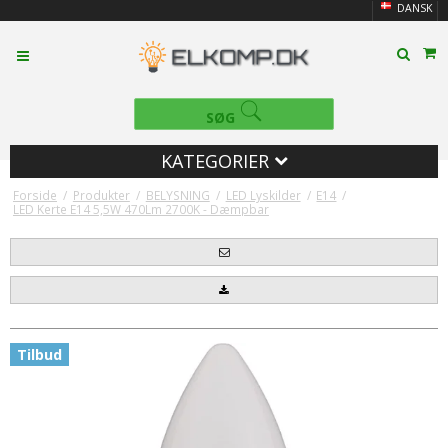
DANSK
SØG
KATEGORIER
Forside
/
Produkter
/
BELYSNING
/
LED Lyskilder
/
E14
/
LED Kerte E14 5,5W 470Lm 2700K - Dæmpbar
Tilbud