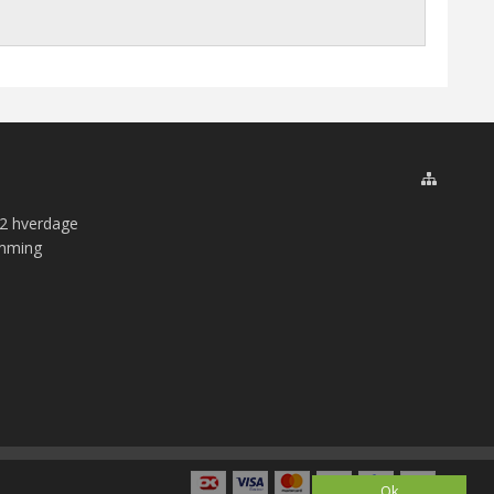
 2 hverdage
amming
Ok