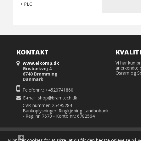
PLC
KONTAKT
KVALIT
Vi har kun pr
www.elkomp.dk
anerkendte 
Grisbækvej 4
Osram og Sch
6740 Bramming
Danmark
Telefonnr.: +4520741860
E-mail
:
shop@bramtech.dk
CVR-nummer: 25495284
Bankoplysninger: Ringkjøbing Landbobank
- Reg. nr: 7670 - Konto nr.: 6782564
Vi bruger cookies for at sikre, at du får den bedste oplevelse p