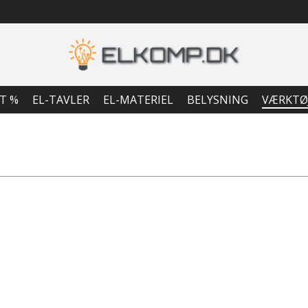
T %
EL-TAVLER
EL-MATERIEL
BELYSNING
VÆRKTØ