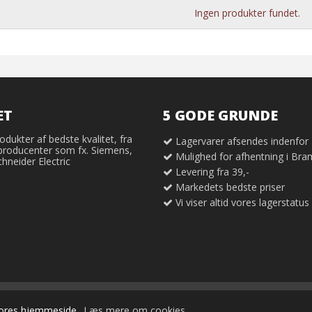
Ingen produkter fundet.
ET
5 GODE GRUNDE
odukter af bedste kvalitet, fra
Lagervarer afsendes indenfor
producenter som fx. Siemens,
Mulighed for afhentning i Br
neider Electric
Levering fra 39,-
Markedets bedste priser
Vi viser altid vores lagerstatus
å vores hjemmeside.
Læs mere om cookies