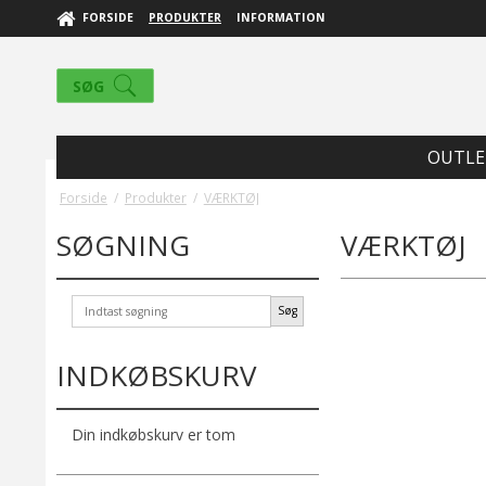
FORSIDE
PRODUKTER
INFORMATION
SØG
OUTLE
Forside
/
Produkter
/
VÆRKTØJ
SØGNING
VÆRKTØJ
Søg
INDKØBSKURV
Din indkøbskurv er tom