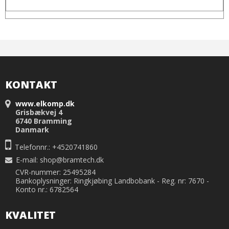
KONTAKT
www.elkomp.dk
Grisbækvej 4
6740 Bramming
Danmark
Telefonnr.: +4520741860
E-mail
:
shop@bramtech.dk
CVR-nummer: 25495284
Bankoplysninger: Ringkjøbing Landbobank - Reg. nr: 7670 -
Konto nr.: 6782564
KVALITET