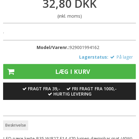
32,80 DKK
(inkl. moms)
.
Model/Varenr.:
929001994162
Lagerstatus:
På lager
LÆG I KURV
FRAGT FRA 39,-
FRI FRAGT FRA 1000,-
HURTIG LEVERING
Beskrivelse
LED pære kerte B35 W/827 E14 470 lumen dæmpbar mat (40W)