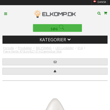
DANSK
SØG
KATEGORIER
Forside
/
Produkter
/
BELYSNING
/
LED Lyskilder
/
E14
/
Pære Kerte 470Lm/827 E14 Dæmpbar Mat