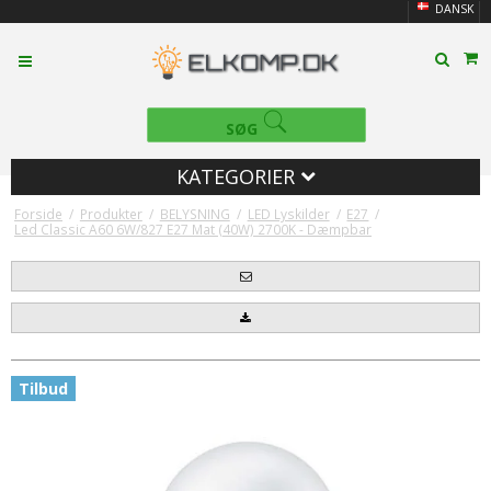
DANSK
SØG
KATEGORIER
Forside
/
Produkter
/
BELYSNING
/
LED Lyskilder
/
E27
/
Led Classic A60 6W/827 E27 Mat (40W) 2700K - Dæmpbar
Tilbud