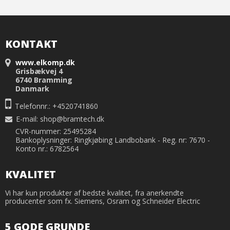
KONTAKT
www.elkomp.dk
Grisbækvej 4
6740 Bramming
Danmark
Telefonnr.: +4520741860
E-mail
:
shop@bramtech.dk
CVR-nummer: 25495284
Bankoplysninger: Ringkjøbing Landbobank - Reg. nr: 7670 -
Konto nr.: 6782564
KVALITET
Vi har kun produkter af bedste kvalitet, fra anerkendte
producenter som fx. Siemens, Osram og Schneider Electric
5 GODE GRUNDE