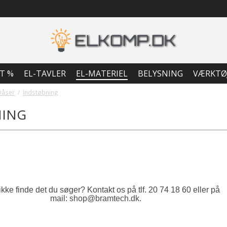
T %
EL-TAVLER
EL-MATERIEL
BELYSNING
VÆRKTØ
Dåser
/
Indstøbning
NING
kke finde det du søger? Kontakt os på tlf. 20 74 18 60 eller på
mail:
shop@bramtech.dk
.