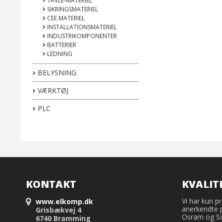
TAVLE-MATERIEL
SIKRINGSMATERIEL
CEE MATERIEL
INSTALLATIONSMATERIEL
INDUSTRIKOMPONENTER
BATTERIER
LEDNING
BELYSNING
VÆRKTØJ
PLC
KONTAKT
KVALIT
Vi har kun pr
www.elkomp.dk
anerkendte 
Grisbækvej 4
Osram og Sch
6740 Bramming