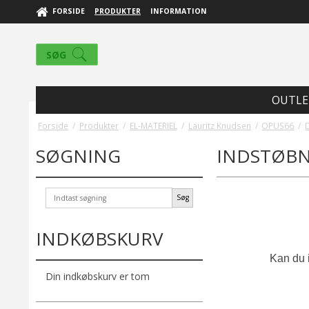
FORSIDE
PRODUKTER
INFORMATION
SØG
OUTLE
Forside
/
Produkter
/
EL-MATERIEL
/
Lauritz Knudsen
/
OPUS66
/
SØGNING
INDSTØB
Søg
INDKØBSKURV
Kan du i
Din indkøbskurv er tom