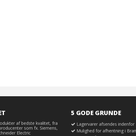
ET
5 GODE GRUNDE
odukter af bedste kvalitet, fra
Lagervarer afsendes indenfor
producenter som fx. Siemens,
Mulighed for afhentning i Br
neider Electric