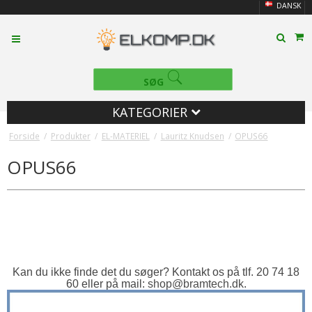
DANSK
SØG
KATEGORIER
Forside
/
Produkter
/
EL-MATERIEL
/
Lauritz Knudsen
/
OPUS66
OPUS66
Kan du ikke finde det du søger? Kontakt os på tlf. 20 74 18
60 eller på mail:
shop@bramtech.dk
.