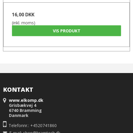
16,00 DKK
(inkl. moms)
VIS PRODUKT
KONTAKT
www.elkomp.dk
Grisbækvej 4
6740 Bramming
Danmark
Telefonnr.: +4520741860
E-mail
:
shop@bramtech.dk