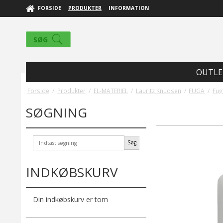
FORSIDE
PRODUKTER
INFORMATION
SØG
OUTLE
Forside
/
Produkter
/
EL-MATERIEL
/
Lauritz Knudsen
/
FUGA
/
Fug
SØGNING
Søg
INDKØBSKURV
Din indkøbskurv er tom