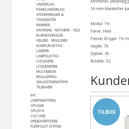
Monteres udvendig p
UNDERLAG
16 mm blanketter kan
PANELUNDERLAG
AFDÆKNINGER &
TANGENTER
Modul: 1½
RAMMER
ANTENNE - NETVÆRK - TELE
Farve: Hvid
BLÆNDDÆKSLER
Passer til type: 1½ 
FØLERE - SENSORER
KOMFURUDTAG
Højde: 79
LAMPER
Dybde: 30
LAMPEUDTAG
Bredde: 52
LYDGIVERE
LYSDÆMPERE
MULTIMEDIE
Kunder
REGULERING
SVAGSSTRØMSTRYK
TILBEHØR
IHC
LAMPEMATERIEL
OPUS66
OPUS74
TILBUD
CLIC'LINE
DREJEAFBRYDERE
FLERPOLET SYSTEM