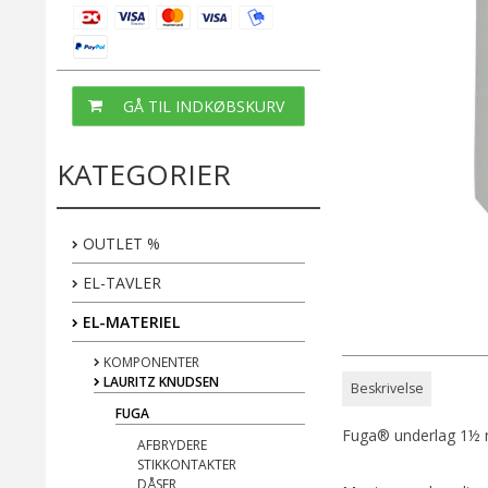
GÅ TIL INDKØBSKURV
KATEGORIER
OUTLET %
EL-TAVLER
EL-MATERIEL
KOMPONENTER
LAURITZ KNUDSEN
Beskrivelse
FUGA
Fuga® underlag 1½ 
AFBRYDERE
STIKKONTAKTER
DÅSER