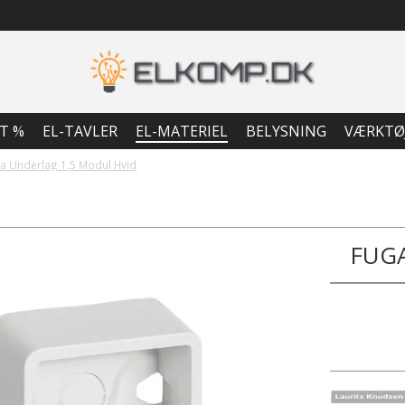
T %
EL-TAVLER
EL-MATERIEL
BELYSNING
VÆRKTØ
a Underlag 1,5 Modul Hvid
FUG