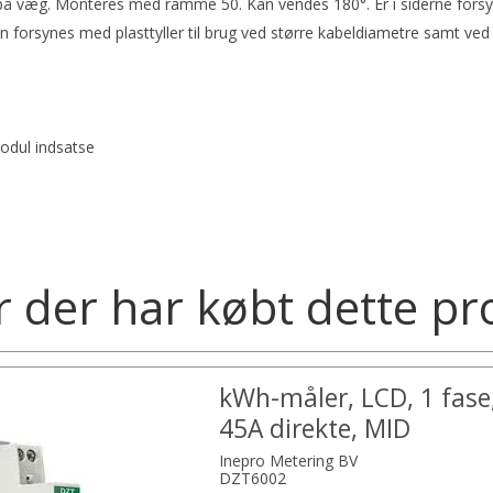
å væg. Monteres med ramme 50. Kan vendes 180°. Er i siderne fors
 forsynes med plasttyller til brug ved større kabeldiametre samt ved 
modul indsatse
 der har købt dette pr
kWh-måler, LCD, 1 fase, 
45A direkte, MID
Inepro Metering BV
DZT6002