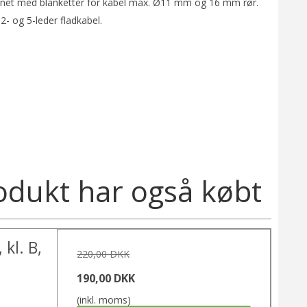
ynet med blanketter for kabel max. Ø11 mm og 16 mm rør.
2- og 5-leder fladkabel.
odukt har også købt
kl. B,
220,00 DKK
190,00 DKK
(inkl. moms)