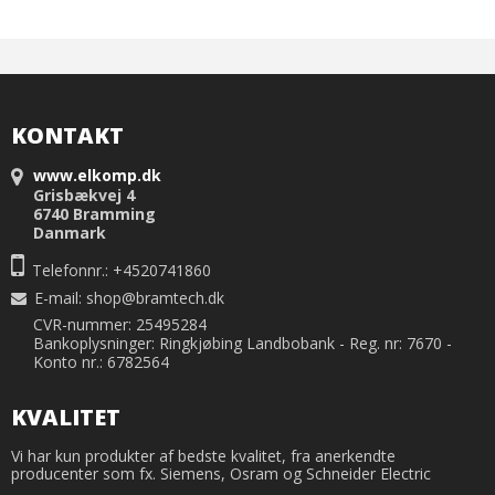
KONTAKT
www.elkomp.dk
Grisbækvej 4
6740 Bramming
Danmark
Telefonnr.: +4520741860
E-mail
:
shop@bramtech.dk
CVR-nummer: 25495284
Bankoplysninger: Ringkjøbing Landbobank - Reg. nr: 7670 -
Konto nr.: 6782564
KVALITET
Vi har kun produkter af bedste kvalitet, fra anerkendte
producenter som fx. Siemens, Osram og Schneider Electric