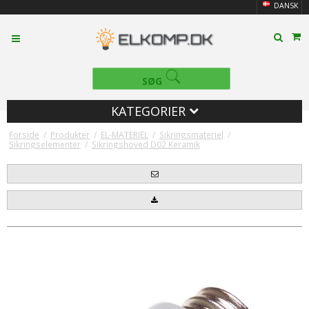
DANSK
SØG
KATEGORIER
Forside
/
Produkter
/
EL-MATERIEL
/
Sikringsmateriel
/
Sikringselementer
/
Sikringshoved D02 Keramik